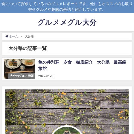
食について探求している♂のグルメレポートです。他にもオススメのお取り
寄せグルメや趣味の缶詰も紹介しています。
グルメメグル大分
ホーム
大分県
大分県の記事一覧
亀の井別荘 夕食 徹底紹介 大分県 最高級
旅館
大分のグルメ情報
2022-01-06