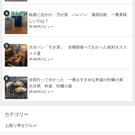
銀座に志かわ 乃が美 ハレパン 徹底比較 一番美味
しいのは？
45.9k件のビュー
大分パン「引き算」 全種類食べてわかった絶対オスス
メ５選
45.6k件のビュー
全部行って分かった 一番おすすめな杵築の牡蠣小屋
大分県 杵築 牡蠣小屋
38.6k件のビュー
カテゴリー
お取り寄せグルメ