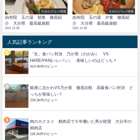
大分のグルメ情報
大分のグルメ情報
由布院 玉の湯 朝食 徹底紹
由布院 玉の湯 夕食 徹底紹
介 大分県 最高級旅館
介 大分県 最高級旅館
2021.12.08
2021.12.06
人気記事ランキング
「生」食パン対決 乃が美（のがみ） VS
HARE/PAN(ハレパン） 美味しいのはどっち？
414.4k件のビュー
銀座に志かわVS乃が美 徹底比較 高級食パン対決 ど
っちが美味しい？
234.3k件のビュー
肉のカクエイ 精肉店で６年働いた男が絶賛 大分市の
精肉店
118.2k件のビュー