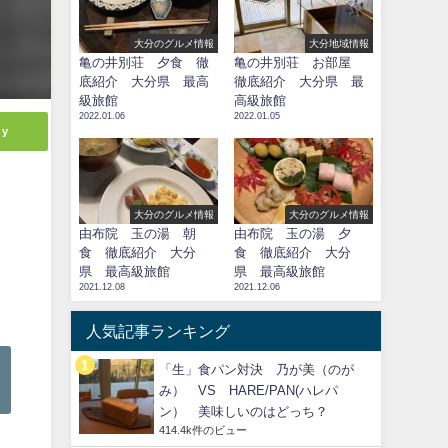
大分のグルメ情報
大分地域情報
亀の井別荘 夕食 徹
亀の井別荘 お部屋
底紹介 大分県 最高
徹底紹介 大分県 最
級旅館
高級旅館
2022.01.06
2022.01.05
ly
大分のグルメ情報
大分のグルメ情報
由布院 玉の湯 朝
由布院 玉の湯 夕
食 徹底紹介 大分
食 徹底紹介 大分
県 最高級旅館
県 最高級旅館
2021.12.08
2021.12.06
人気記事ランキング
「生」食パン対決 乃が美（のが
み） VS HARE/PAN(ハレパ
ン） 美味しいのはどっち？
414.4k件のビュー