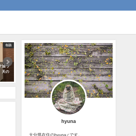
缶詰
缶詰
 かき燻くん
缶つま極 たらばがに一番脚肉水
缶つま極 高額缶詰 
では最高の
煮 金箔入 豪華すぎる
ウニとキタムラサキウ
みました
2020-07-10
2019-03-23
hyuna
大分県在住のhyuna♂です。