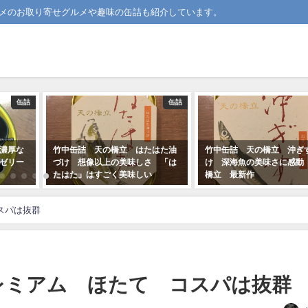
メのお取り寄せグルメや趣味の缶詰も紹介しています。
缶詰
缶詰
 はたはた油
竹中缶詰 天の橋立 沖ぎす油づ
竹中缶詰 天の橋立
味しさ 「は
け 深海魚の美味さに感動 天の
油づけ かきの缶詰
味しい
橋立 最新作
美味しさ
2019-02-21
2019-01-07
スパは抜群
レミアム ほたて コスパは抜群