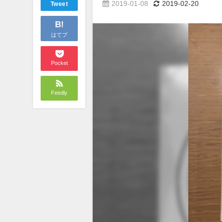
2019-01-08
2019-02-20
Tweet
B!
はてブ
Pocket
Feedly