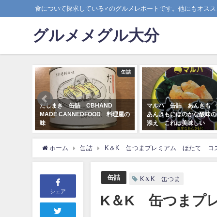
食について探求している♂のグルメレポートです。他にもオスス
グルメメグル大分
缶詰
缶詰
HAND
マルハ 缶詰 あんきも 濃厚な
竹中缶詰 天の橋立
FOOD 料理屋の
あんきもにほのかな酸味のゼリー
づけ 想像以上の美
添え これは美味しい
たはた」はすごく美
2019-02-02
2019-02-12
ホーム
缶詰
K＆K 缶つまプレミアム ほたて コ
缶詰
K＆K 缶つま
シェア
K＆K 缶つまプ