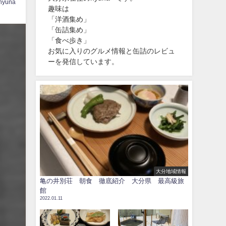
hyuna
趣味は
「洋酒集め」
「缶詰集め」
「食べ歩き」
お気に入りのグルメ情報と缶詰のレビュ
ーを発信しています。
大分地域情報
亀の井別荘 朝食 徹底紹介 大分県 最高級旅
館
2022.01.11