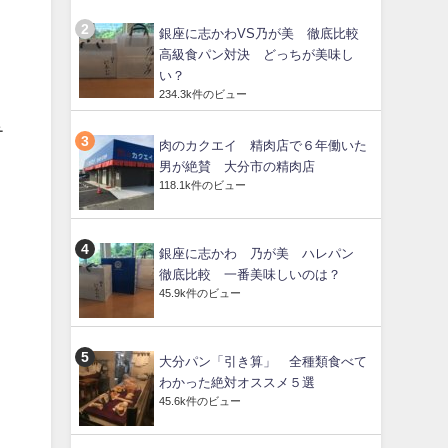
銀座に志かわVS乃が美 徹底比較
高級食パン対決 どっちが美味し
い？
234.3k件のビュー
テ
肉のカクエイ 精肉店で６年働いた
男が絶賛 大分市の精肉店
118.1k件のビュー
銀座に志かわ 乃が美 ハレパン
徹底比較 一番美味しいのは？
45.9k件のビュー
大分パン「引き算」 全種類食べて
わかった絶対オススメ５選
45.6k件のビュー