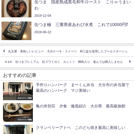
缶つま 国産熟成黒毛和牛ロースト こりゃうまい
わ
2019-12-04
缶つま極 三重県産あわび水煮 これで10000円⁉
2019-06-22
丸玉屋 美味しいレビュー 大分ケーキ・スイーツ 和三盆を使用したブールドネージュ
K＆K 缶つまプレミアム 紅ズワイガニ カニミソ 脚肉入り 進んでは購入しません
おすすめの記事
手作りハンバーグ まーくん弁当 大分市の弁当屋で
最高のハンバーグ マジ美味い
大分のグルメ情報
亀の井別荘 夕食 徹底紹介 大分県 最高級旅館
大分のグルメ情報
クランベリーアトベ このどら焼き最高に美味しい