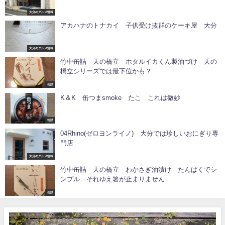
大分のグルメ情報
アカハナのトナカイ 子供受け抜群のケーキ屋 大分
大分のグルメ情報
竹中缶詰 天の橋立 ホタルイカくん製油づけ 天の
橋立シリーズでは最下位かも？
缶詰
K＆K 缶つまsmoke たこ これは微妙
缶詰
04Rhino(ゼロヨンライノ) 大分では珍しいおにぎり専
門店
大分のグルメ情報
竹中缶詰 天の橋立 わかさぎ油漬け たんぱくでシ
ンプル それゆえ箸が止まりません
缶詰