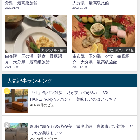
分県 最高級旅館
大分県 最高級旅館
2022.01.06
2022.01.05
大分のグルメ情報
大分のグルメ情報
由布院 玉の湯 朝食 徹底紹
由布院 玉の湯 夕食 徹底紹
介 大分県 最高級旅館
介 大分県 最高級旅館
2021.12.08
2021.12.06
人気記事ランキング
「生」食パン対決 乃が美（のがみ） VS
HARE/PAN(ハレパン） 美味しいのはどっち？
414.4k件のビュー
銀座に志かわVS乃が美 徹底比較 高級食パン対決 ど
っちが美味しい？
234.3k件のビュー