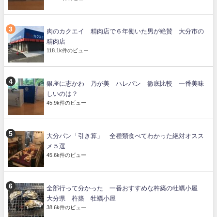
肉のカクエイ 精肉店で６年働いた男が絶賛 大分市の
精肉店
118.1k件のビュー
銀座に志かわ 乃が美 ハレパン 徹底比較 一番美味
しいのは？
45.9k件のビュー
大分パン「引き算」 全種類食べてわかった絶対オスス
メ５選
45.6k件のビュー
全部行って分かった 一番おすすめな杵築の牡蠣小屋
大分県 杵築 牡蠣小屋
38.6k件のビュー