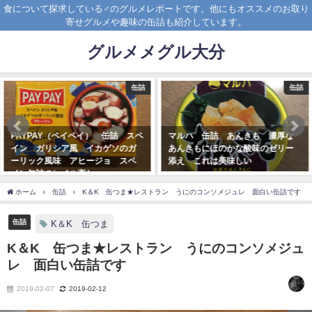
食について探求している♂のグルメレポートです。他にもオススメのお取り
寄せグルメや趣味の缶詰も紹介しています。
グルメメグル大分
缶詰
缶詰
マルハ 缶詰 あんきも 濃厚な
だしまき 缶詰 CBHAND MADE
あんきもにほのかな酸味のゼリー
CANNEDFOOD 料理屋の味
添え これは美味しい
2019-03-12
2019-02-02
ホーム
缶詰
K＆K 缶つま★レストラン うにのコンソメジュレ 面白い缶詰です
缶詰
K＆K 缶つま
K＆K 缶つま★レストラン うにのコンソメジュ
レ 面白い缶詰です
2019-02-07
2019-02-12