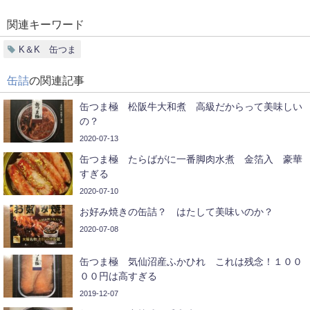
関連キーワード
K＆K 缶つま
缶詰
の関連記事
缶つま極 松阪牛大和煮 高級だからって美味しい
の？
2020-07-13
缶つま極 たらばがに一番脚肉水煮 金箔入 豪華
すぎる
2020-07-10
お好み焼きの缶詰？ はたして美味いのか？
2020-07-08
缶つま極 気仙沼産ふかひれ これは残念！１００
００円は高すぎる
2019-12-07