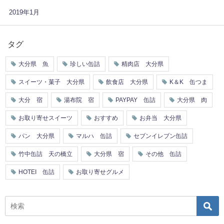
2019年1月
タグ
大分県 魚
珍しい缶詰
精肉店 大分県
スイーツ・菓子 大分県
飲食店 大分県
K＆K 缶つま
大分 宿
湯布院 宿
PAYPAY 缶詰
大分県 肉
お取り寄せスイーツ
おすすめ
お弁当 大分県
パン 大分県
マルハ 缶詰
セブンイレブン缶詰
竹中缶詰 天の橋立
大分県 宿
その他 缶詰
HOTEI 缶詰
お取り寄せグルメ